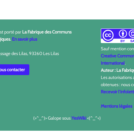
est porté par
La Fabrique des Communs
iques
.
En savoir plus
Sauf mention contr
ssage des Lilas, 93260 Les Lilas
Creative Commons
International
.
us contacter
Auteur : La Fabr
Les autorisations
obtenues : nous c
Recevoir l'infolet
Mentions légales
(>^_^)> Galope sous
YesWiki
<(^_^<)