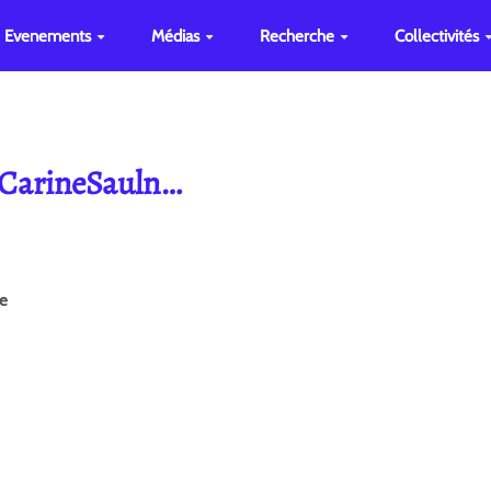
Evenements
Médias
Recherche
Collectivités
e CarineSauln…
ge