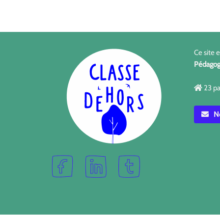
Ce site 
Pédagog
23 pa
No