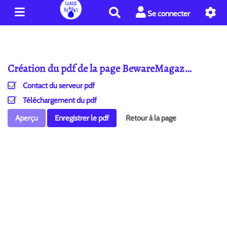
R
Se connecter
e
c
h
e
Création du pdf de la page BewareMagaz…
r
c
Contact du serveur pdf
h
e
Téléchargement du pdf
r
Aperçu
Enregistrer le pdf
Retour à la page