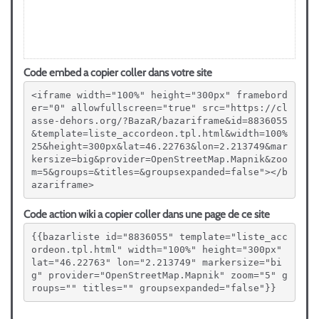
Code embed a copier coller dans votre site
<iframe width="100%" height="300px" framebord
er="0" allowfullscreen="true" src="https://cl
asse-dehors.org/?BazaR/bazariframe&id=8836055
&template=liste_accordeon.tpl.html&width=100%
25&height=300px&lat=46.22763&lon=2.213749&mar
kersize=big&provider=OpenStreetMap.Mapnik&zoo
m=5&groups=&titles=&groupsexpanded=false"></b
azariframe>
Code action wiki a copier coller dans une page de ce site
{{bazarliste id="8836055" template="liste_acc
ordeon.tpl.html" width="100%" height="300px" 
lat="46.22763" lon="2.213749" markersize="bi
g" provider="OpenStreetMap.Mapnik" zoom="5" g
roups="" titles="" groupsexpanded="false"}}