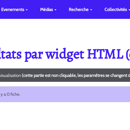
Evenements
Médias
Recherche
Collectivités
ultats par widget HTML
isualisation
(cette partie est non cliquable, les paramêtres se changent 