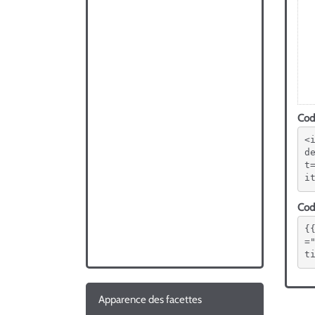
Code
<
d
t
i
Code
{
=
t
Apparence des facettes