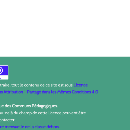
aire, tout le contenu de ce site est sous
Licence
 Attribution – Partage dans les Mêmes Conditions 4.0
ique des Communs Pédagogiques.
 au-delà du champ de cette licence peuvent être
ontacter.
tre mensuelle de la classe dehors
.