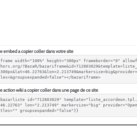
 embed a copier coller dans votre site
iframe width="100%" height="300px" frameborder="0" allow
ehors.org/?BazaR/bazariframe&id=712803029&template=liste
=300px&lat=46.22763&lon=2.213749&markersize=big&provider
tles=&groupsexpanded=false"></bazariframe>
 action wiki a copier coller dans une page de ce site
{bazarliste id="712803029" template="liste_accordeon.tpl
"46.22763" lon="2.213749" markersize="big" provider="Open
itles="" groupsexpanded="false"}}