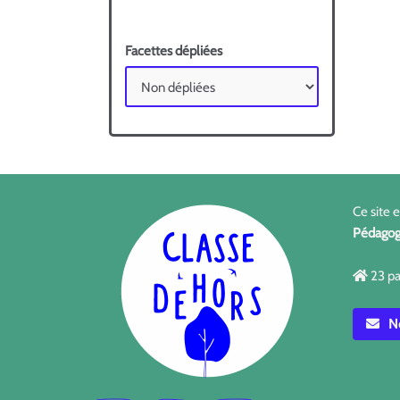
Facettes dépliées
Ce site 
Pédagog
23 pa
No