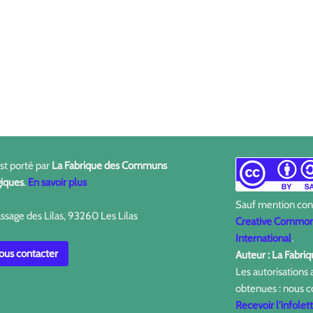
est porté par
La Fabrique des Communs
iques
.
En savoir plus
Sauf mention contr
ssage des Lilas, 93260 Les Lilas
Creative Commons
International
.
us contacter
Auteur : La Fabr
Les autorisations
obtenues : nous c
Recevoir l'infolet