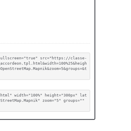
fullscreen="true" src="https://classe-
_accordeon.tpl.html&width=100%25&heigh
=OpenStreetMap.Mapnik&zoom=5&groups=&t
.html" width="100%" height="300px" lat
StreetMap.Mapnik" zoom="5" groups="" 