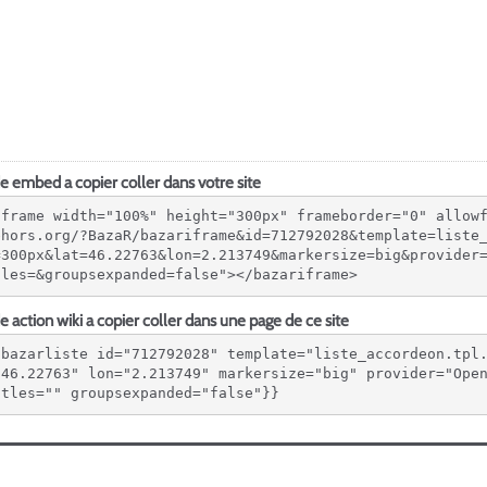
 embed a copier coller dans votre site
iframe width="100%" height="300px" frameborder="0" allow
ehors.org/?BazaR/bazariframe&id=712792028&template=liste
=300px&lat=46.22763&lon=2.213749&markersize=big&provider
tles=&groupsexpanded=false"></bazariframe>
 action wiki a copier coller dans une page de ce site
{bazarliste id="712792028" template="liste_accordeon.tpl
"46.22763" lon="2.213749" markersize="big" provider="Open
itles="" groupsexpanded="false"}}