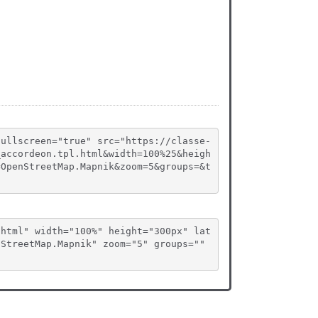
fullscreen="true" src="https://classe-
_accordeon.tpl.html&width=100%25&heigh
=OpenStreetMap.Mapnik&zoom=5&groups=&t
.html" width="100%" height="300px" lat
StreetMap.Mapnik" zoom="5" groups="" 