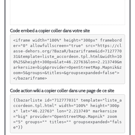
Code embed a copier coller dans votre site
<iframe width="100%" height="300px" framebord
er="0" allowfullscreen="true" src="https://cl
asse-dehors.org/?BazaR/bazariframe&id=7127770
31&template=liste_accordeon.tpl.html&width=10
0%25&height=300px&lat=46.22763&lon=2.213749&m
arkersize=big&provider=OpenStreetMap.Mapnik&z
oom=5&groups=&titles=&groupsexpanded=false">
</bazariframe>
Code action wiki a copier coller dans une page de ce site
{{bazarliste id="712777031" template="liste_a
ccordeon.tpl.html" width="100%" height="300p
x" lat="46.22763" lon="2.213749" markersize
="big" provider="OpenStreetMap.Mapnik" zoom
="5" groups="" titles="" groupsexpanded="fals
e"}}