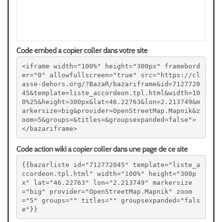
Code embed a copier coller dans votre site
<iframe width="100%" height="300px" framebord
er="0" allowfullscreen="true" src="https://cl
asse-dehors.org/?BazaR/bazariframe&id=7127720
45&template=liste_accordeon.tpl.html&width=10
0%25&height=300px&lat=46.22763&lon=2.213749&m
arkersize=big&provider=OpenStreetMap.Mapnik&z
oom=5&groups=&titles=&groupsexpanded=false">
</bazariframe>
Code action wiki a copier coller dans une page de ce site
{{bazarliste id="712772045" template="liste_a
ccordeon.tpl.html" width="100%" height="300p
x" lat="46.22763" lon="2.213749" markersize
="big" provider="OpenStreetMap.Mapnik" zoom
="5" groups="" titles="" groupsexpanded="fals
e"}}