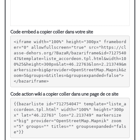
Code embed a copier coller dans votre site
<iframe width="100%" height="300px" framebord
er="0" allowfullscreen="true" src="https://cl
asse-dehors.org/?BazaR/bazariframe&id=7127540
47&template=liste_accordeon.tpl.html&width=10
0%25&height=300px&lat=46.22763&lon=2.213749&m
arkersize=big&provider=OpenStreetMap.Mapnik&z
oom=5&groups=&titles=&groupsexpanded=false">
</bazariframe>
Code action wiki a copier coller dans une page de ce site
{{bazarliste id="712754047" template="liste_a
ccordeon.tpl.html" width="100%" height="300p
x" lat="46.22763" lon="2.213749" markersize
="big" provider="OpenStreetMap.Mapnik" zoom
="5" groups="" titles="" groupsexpanded="fals
e"}}