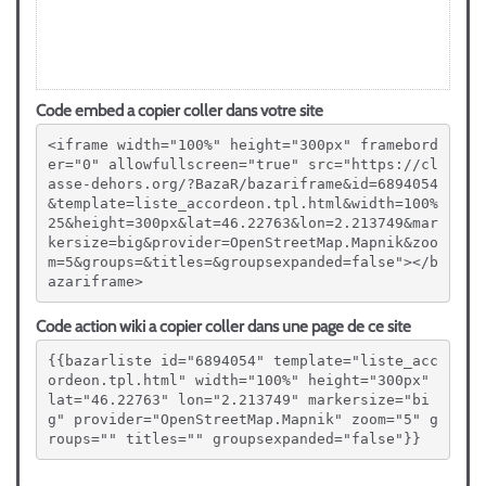
Code embed a copier coller dans votre site
<iframe width="100%" height="300px" framebord
er="0" allowfullscreen="true" src="https://cl
asse-dehors.org/?BazaR/bazariframe&id=6894054
&template=liste_accordeon.tpl.html&width=100%
25&height=300px&lat=46.22763&lon=2.213749&mar
kersize=big&provider=OpenStreetMap.Mapnik&zoo
m=5&groups=&titles=&groupsexpanded=false"></b
azariframe>
Code action wiki a copier coller dans une page de ce site
{{bazarliste id="6894054" template="liste_acc
ordeon.tpl.html" width="100%" height="300px" 
lat="46.22763" lon="2.213749" markersize="bi
g" provider="OpenStreetMap.Mapnik" zoom="5" g
roups="" titles="" groupsexpanded="false"}}