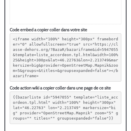
Code embed a copier coller dans votre site
<iframe width="100%" height="300px" framebord
er="0" allowfullscreen="true" src="https://cl
asse-dehors.org/?BazaR/bazariframe&id=5947055
&template=liste_accordeon.tpl.html&width=100%
25&height=300px&lat=46.22763&lon=2.213749&mar
kersize=big&provider=OpenStreetMap.Mapnik&zoo
m=5&groups=&titles=&groupsexpanded=false"></b
azariframe>
Code action wiki a copier coller dans une page de ce site
{{bazarliste id="5947055" template="liste_acc
ordeon.tpl.html" width="100%" height="300px" 
lat="46.22763" lon="2.213749" markersize="bi
g" provider="OpenStreetMap.Mapnik" zoom="5" g
roups="" titles="" groupsexpanded="false"}}