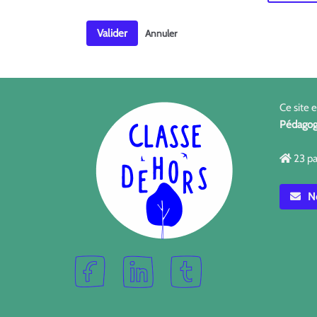
Valider
Annuler
Ce site 
Pédagog
23 pa
No