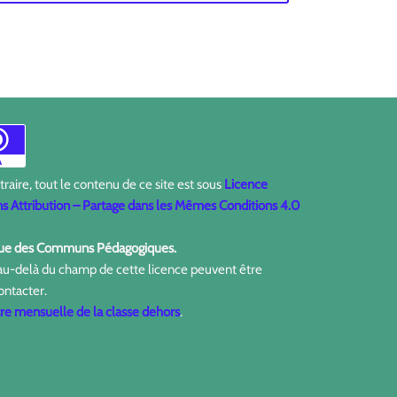
aire, tout le contenu de ce site est sous
Licence
 Attribution – Partage dans les Mêmes Conditions 4.0
ique des Communs Pédagogiques.
 au-delà du champ de cette licence peuvent être
ontacter.
tre mensuelle de la classe dehors
.