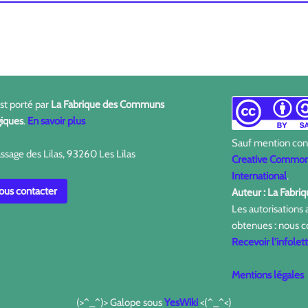
est porté par
La Fabrique des Communs
iques
.
En savoir plus
Sauf mention contr
ssage des Lilas, 93260 Les Lilas
Creative Commons
International
.
us contacter
Auteur : La Fabr
Les autorisations
obtenues : nous c
Recevoir l'infolet
Mentions légales
(>^_^)> Galope sous
YesWiki
<(^_^<)