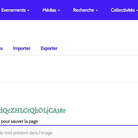
Evenements
Médias
Recherche
Collectivités
es
Importer
Exporter
tlRdQcZHLCtQhOLjCA38r
n pour sauver la page