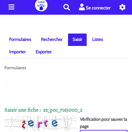
R
Se connecter
e
c
h
e
r
Formulaires
Rechercher
Saisir
Listes
c
h
Importer
Exporter
e
r
Formulaires
Saisir une fiche : zz_poc_7165000_2
Vérification pour sauver la
page