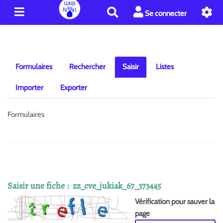
R
Se connecter
e
c
h
e
r
Formulaires
Rechercher
Saisir
Listes
c
h
Importer
Exporter
e
r
Formulaires
Saisir une fiche : zz_cve_jukiak_67_373445
Vérification pour sauver la
page