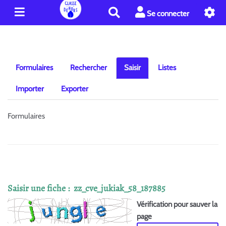
R
Se connecter
e
c
h
e
r
Formulaires
Rechercher
Saisir
Listes
c
h
Importer
Exporter
e
r
Formulaires
Saisir une fiche : zz_cve_jukiak_58_187885
Vérification pour sauver la
page