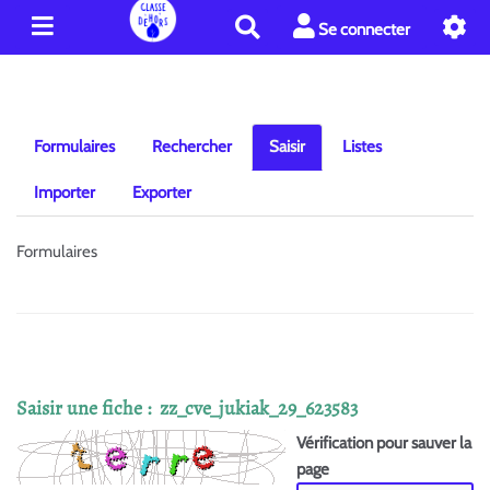
R
Se connecter
e
c
h
e
r
Formulaires
Rechercher
Saisir
Listes
c
h
Importer
Exporter
e
r
Formulaires
Saisir une fiche : zz_cve_jukiak_29_623583
Vérification pour sauver la
page