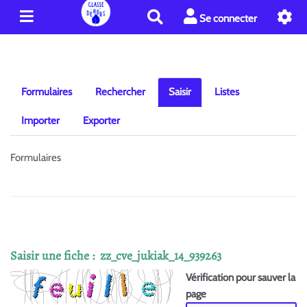
R
Se connecter
e
c
h
e
r
Formulaires
Rechercher
Saisir
Listes
c
h
Importer
Exporter
e
r
Formulaires
Saisir une fiche : zz_cve_jukiak_14_939263
Vérification pour sauver la
page