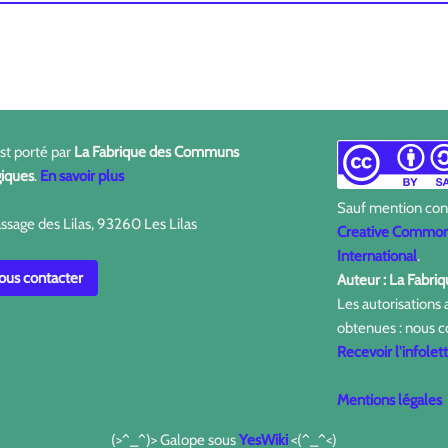
est porté par
La Fabrique des Communs
iques
.
En savoir plus
Sauf mention contr
ssage des Lilas, 93260 Les Lilas
Creative Commons
International
.
us contacter
Auteur : La Fabr
Les autorisations
obtenues : nous c
Recevoir l'infolet
Mentions légales
(>^_^)> Galope sous
YesWiki
<(^_^<)