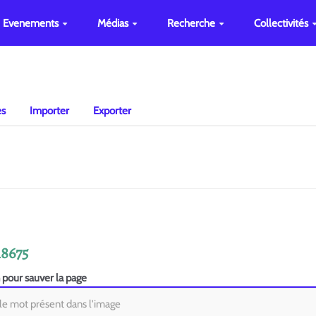
Evenements
Médias
Recherche
Collectivités
es
Importer
Exporter
18675
n pour sauver la page