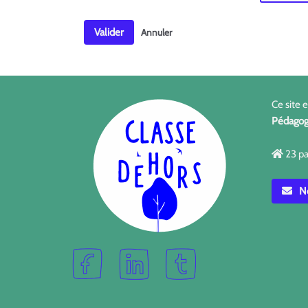
Valider
Annuler
Ce site 
Pédagog
23 pa
No