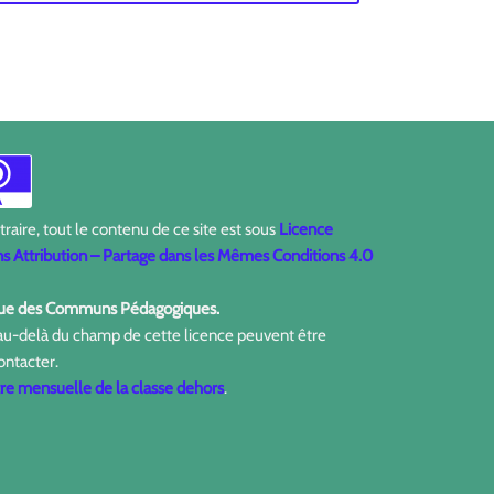
aire, tout le contenu de ce site est sous
Licence
 Attribution – Partage dans les Mêmes Conditions 4.0
ique des Communs Pédagogiques.
 au-delà du champ de cette licence peuvent être
ontacter.
tre mensuelle de la classe dehors
.