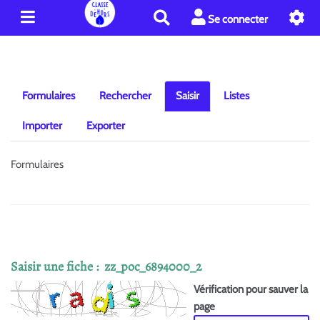
R
Se connecter
e
c
h
e
r
Formulaires
Rechercher
Saisir
Listes
c
h
Importer
Exporter
e
r
Formulaires
Saisir une fiche : zz_poc_6894000_2
Vérification pour sauver la
page