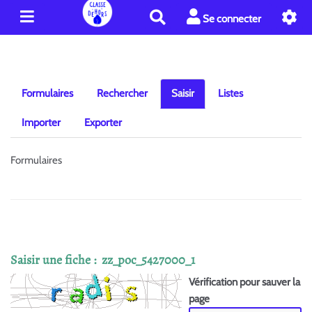
R
Se connecter
e
c
h
e
r
Formulaires
Rechercher
Saisir
Listes
c
h
Importer
Exporter
e
r
Formulaires
Saisir une fiche : zz_poc_5427000_1
Vérification pour sauver la
page