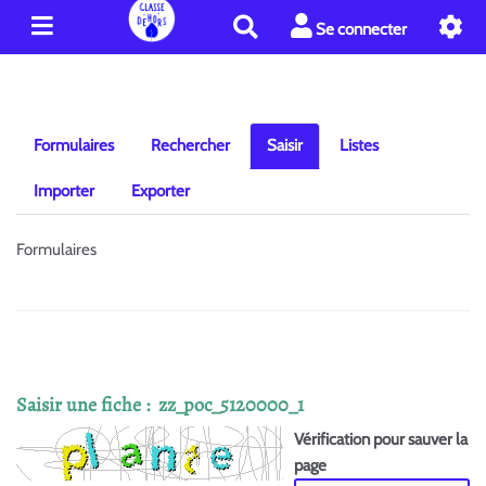
R
Se connecter
e
c
h
e
r
Formulaires
Rechercher
Saisir
Listes
c
h
Importer
Exporter
e
r
Formulaires
Saisir une fiche : zz_poc_5120000_1
Vérification pour sauver la
page