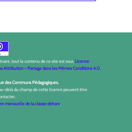
aire, tout le contenu de ce site est sous
Licence
 Attribution – Partage dans les Mêmes Conditions 4.0
ique des Communs Pédagogiques.
 au-delà du champ de cette licence peuvent être
ontacter.
tre mensuelle de la classe dehors
.