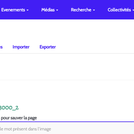
Evenements
Médias
Recherche
Collectivités
es
Importer
Exporter
93000_2
n pour sauver la page