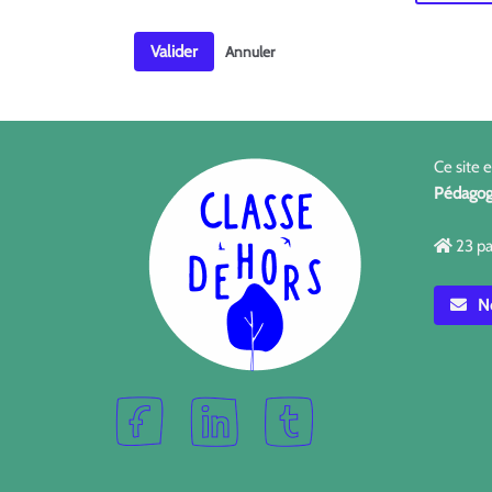
Valider
Annuler
Ce site 
Pédagog
23 pa
No