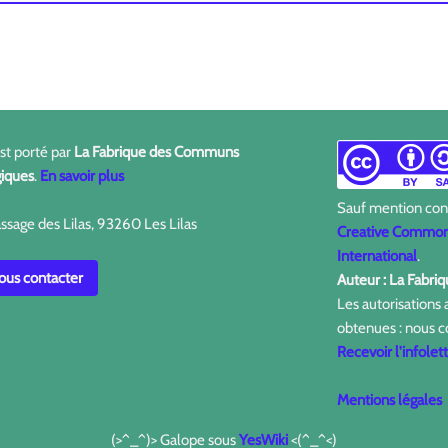
est porté par
La Fabrique des Communs
iques
.
En savoir plus
Sauf mention contr
ssage des Lilas, 93260 Les Lilas
Creative Commons
International
.
us contacter
Auteur : La Fabr
Les autorisations
obtenues : nous c
Recevoir l'infolet
Mentions légales
(>^_^)> Galope sous
YesWiki
<(^_^<)