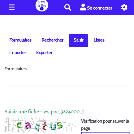
R
Se connecter
e
c
h
e
r
Formulaires
Rechercher
Saisir
Listes
c
h
Importer
Exporter
e
r
Formulaires
Saisir une fiche : zz_poc_3224000_1
Vérification pour sauver la
page