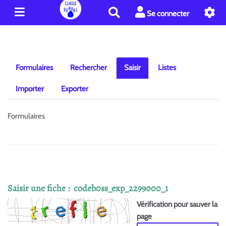
R
Se connecter
e
c
h
e
r
Formulaires
Rechercher
Saisir
Listes
c
h
Importer
Exporter
e
r
Formulaires
Saisir une fiche : codeb0ss_exp_2299000_1
Vérification pour sauver la
page