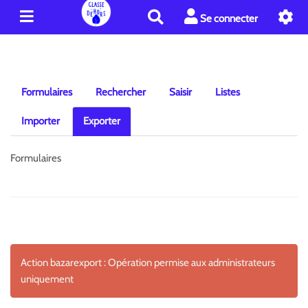
R
Se connecter
e
c
h
e
r
Formulaires
Rechercher
Saisir
Listes
c
h
Importer
Exporter
e
r
Formulaires
Action bazarexport : Opération permise aux administrateurs
uniquement