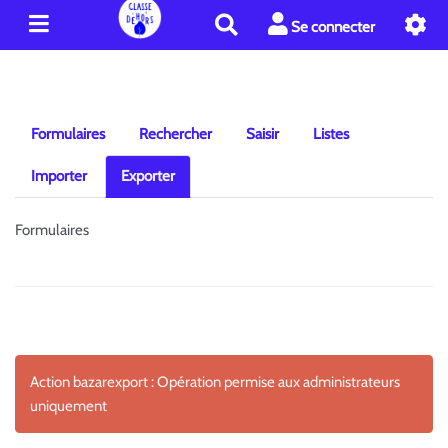
R
Se connecter
e
c
h
e
r
Formulaires
Rechercher
Saisir
Listes
c
h
Importer
Exporter
e
r
Formulaires
Action bazarexport : Opération permise aux administrateurs
uniquement