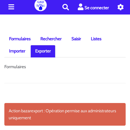
R
Se connecter
e
c
h
e
r
Formulaires
Rechercher
Saisir
Listes
c
h
Importer
Exporter
e
r
Formulaires
Action bazarexport : Opération permise aux administrateurs
uniquement