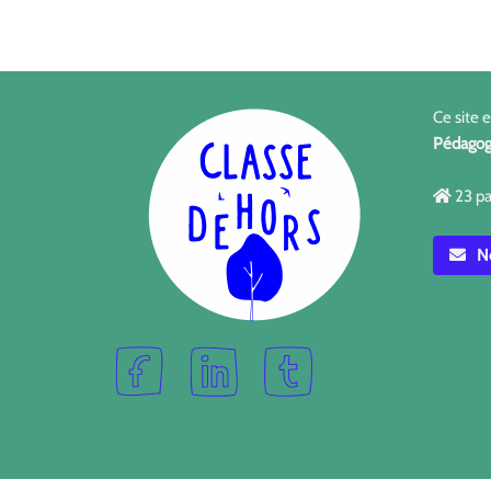
Ce site 
Pédagog
23 pa
No