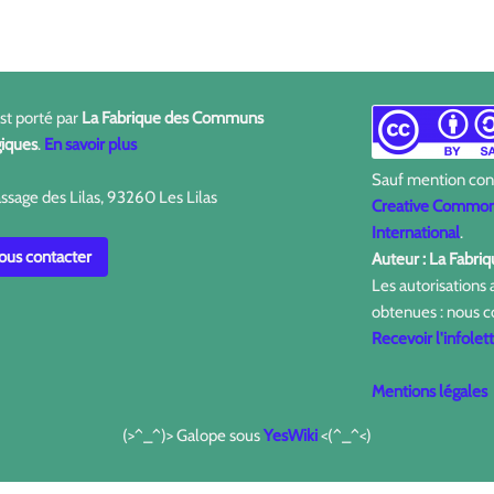
est porté par
La Fabrique des Communs
iques
.
En savoir plus
Sauf mention contr
ssage des Lilas, 93260 Les Lilas
Creative Commons
International
.
us contacter
Auteur : La Fabr
Les autorisations
obtenues : nous c
Recevoir l'infolet
Mentions légales
(>^_^)> Galope sous
YesWiki
<(^_^<)