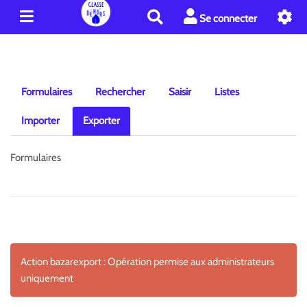
R
Se connecter
e
c
h
e
r
Formulaires
Rechercher
Saisir
Listes
c
h
Importer
Exporter
e
r
Formulaires
Action bazarexport : Opération permise aux administrateurs
uniquement