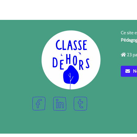
Ce site 
Pédagog
23 pa
No