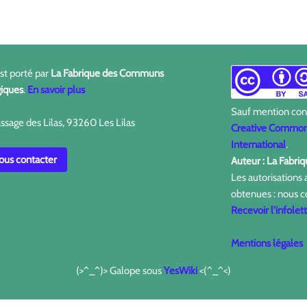
est porté par
La Fabrique des Communs
iques
.
En savoir plus
Sauf mention contr
ssage des Lilas, 93260 Les Lilas
Creative Commons
International
.
us contacter
Auteur : La Fabr
Les autorisations
obtenues : nous c
Recevoir l'infolet
Mentions légales
(>^_^)> Galope sous
YesWiki
<(^_^<)