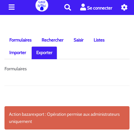
R
Se connecter
e
c
h
e
r
Formulaires
Rechercher
Saisir
Listes
c
h
Importer
Exporter
e
r
Formulaires
Action bazarexport : Opération permise aux administrateurs
uniquement