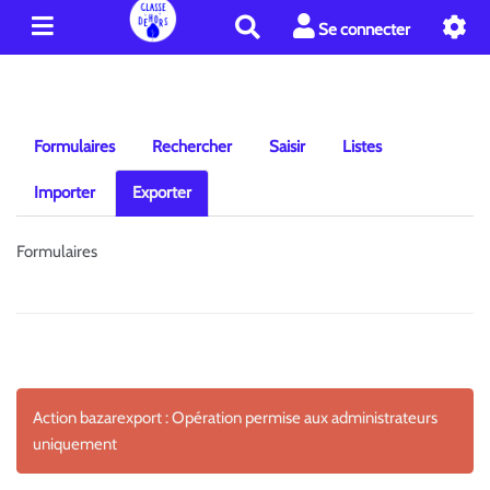
R
Se connecter
e
c
h
e
r
Formulaires
Rechercher
Saisir
Listes
c
h
Importer
Exporter
e
r
Formulaires
Action bazarexport : Opération permise aux administrateurs
uniquement