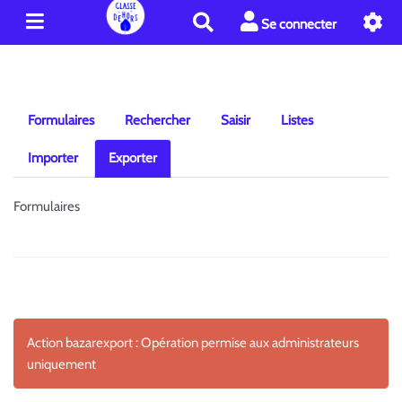
R
Se connecter
e
c
h
e
r
Formulaires
Rechercher
Saisir
Listes
c
h
Importer
Exporter
e
r
Formulaires
Action bazarexport : Opération permise aux administrateurs
uniquement