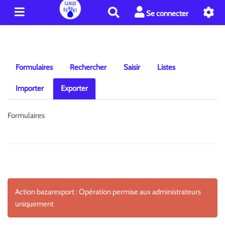
R
Se connecter
e
c
h
e
r
Formulaires
Rechercher
Saisir
Listes
c
h
Importer
Exporter
e
r
Formulaires
Action bazarexport : Opération permise aux administrateurs
uniquement