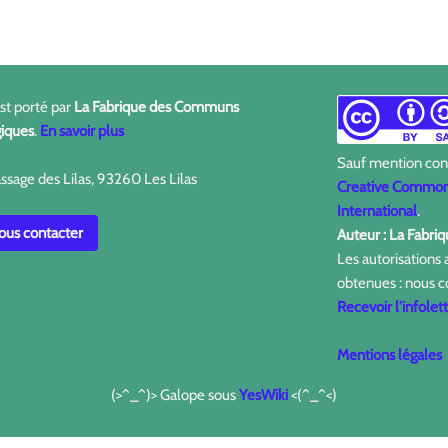
est porté par
La Fabrique des Communs
iques
.
En savoir plus
Sauf mention contr
ssage des Lilas, 93260 Les Lilas
Creative Commons
International
.
us contacter
Auteur : La Fabr
Les autorisations
obtenues : nous c
Recevoir l'infolet
Mentions légales
(>^_^)> Galope sous
YesWiki
<(^_^<)