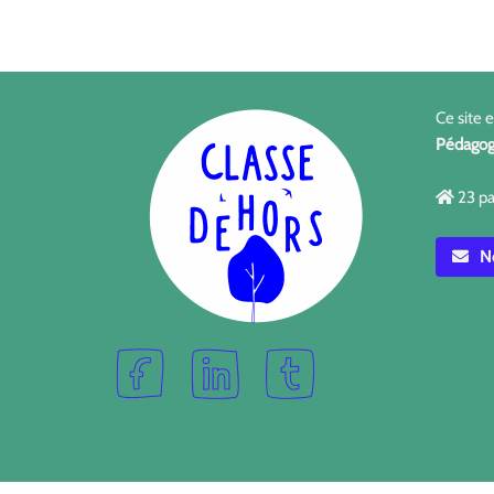
Ce site 
Pédagog
23 pa
No