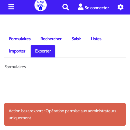
R
Se connecter
e
c
h
e
r
Formulaires
Rechercher
Saisir
Listes
c
h
Importer
Exporter
e
r
Formulaires
Action bazarexport : Opération permise aux administrateurs
uniquement