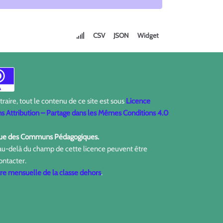
CSV
JSON
Widget
aire, tout le contenu de ce site est sous
Licence
 Attribution – Partage dans les Mêmes Conditions 4.0
ique des Communs Pédagogiques.
 au-delà du champ de cette licence peuvent être
ontacter.
tre mensuelle de la classe dehors
.