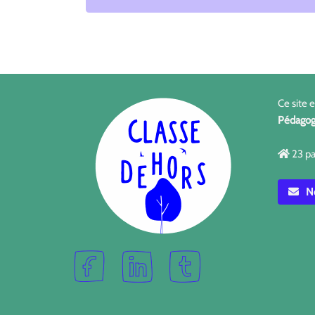
Ce site 
Pédagog
23 pa
No