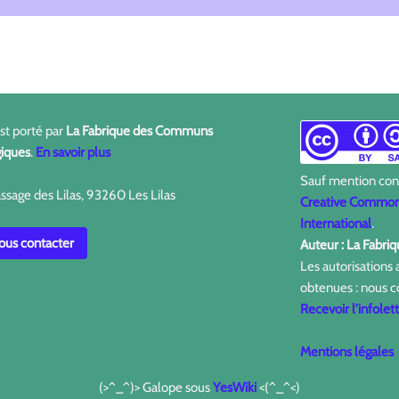
est porté par
La Fabrique des Communs
iques
.
En savoir plus
Sauf mention contr
ssage des Lilas, 93260 Les Lilas
Creative Commons
International
.
us contacter
Auteur : La Fabr
Les autorisations
obtenues : nous c
Recevoir l'infolet
Mentions légales
(>^_^)> Galope sous
YesWiki
<(^_^<)