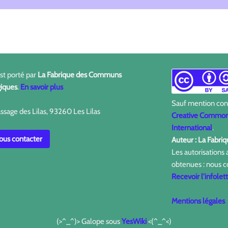
est porté par
La Fabrique des Communs
iques
.
En savoir plus
Sauf mention contr
ssage des Lilas, 93260 Les Lilas
Creative Commons
International
.
us contacter
Auteur : La Fabr
Les autorisations
obtenues : nous c
Recevoir l'infolet
Mentions légales
(>^_^)> Galope sous
YesWiki
<(^_^<)