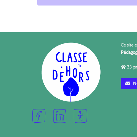
Ce site 
Pédagog
23 pa
No