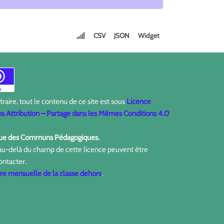
CSV
JSON
Widget
aire, tout le contenu de ce site est sous
Licence
 Attribution – Partage dans les Mêmes Conditions 4.0
ique des Communs Pédagogiques.
 au-delà du champ de cette licence peuvent être
ontacter.
tre mensuelle de la classe dehors
.