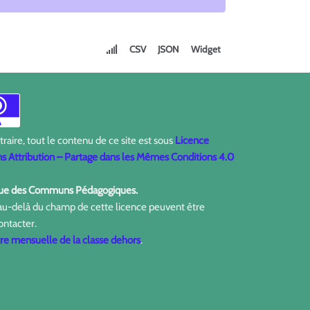
CSV
JSON
Widget
aire, tout le contenu de ce site est sous
Licence
 Attribution – Partage dans les Mêmes Conditions 4.0
ique des Communs Pédagogiques.
 au-delà du champ de cette licence peuvent être
ontacter.
tre mensuelle de la classe dehors
.