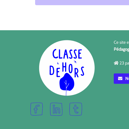
Ce site 
Pédagog
23 pa
No