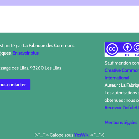
est porté par
La Fabrique des Communs
iques
.
En savoir plus
Sauf mention contr
ssage des Lilas, 93260 Les Lilas
Creative Commons
International
.
us contacter
Auteur : La Fabr
Les autorisations
obtenues : nous c
Recevoir l'infolet
Mentions légales
(>^_^)> Galope sous
YesWiki
<(^_^<)