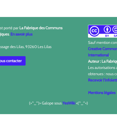
est porté par
La Fabrique des Communs
iques
.
En savoir plus
Sauf mention contr
ssage des Lilas, 93260 Les Lilas
Creative Commons
International
.
us contacter
Auteur : La Fabr
Les autorisations
obtenues : nous c
Recevoir l'infolet
Mentions légales
(>^_^)> Galope sous
YesWiki
<(^_^<)