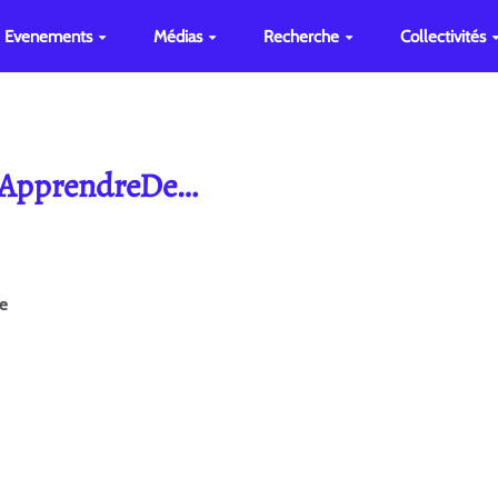
Evenements
Médias
Recherche
Collectivités
e ApprendreDe…
ge