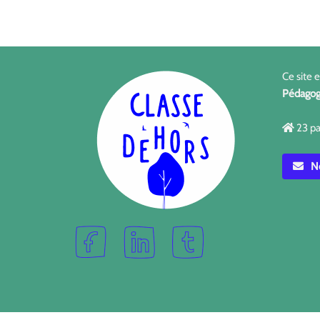
Ce site 
Pédagog
23 pa
No