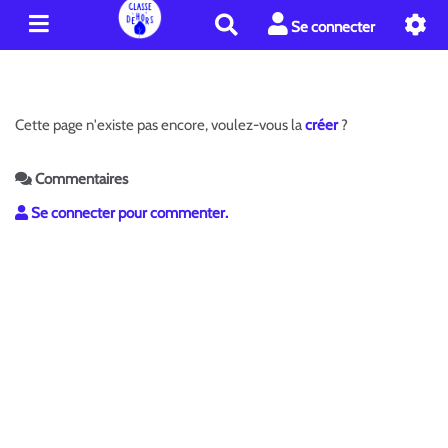
R
Se connecter
e
c
h
e
Cette page n'existe pas encore, voulez-vous la
créer
?
r
c
h
Commentaires
e
Se connecter pour commenter.
r