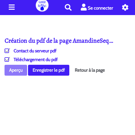
R
Se connecter
e
c
h
e
Création du pdf de la page AmandineSeq…
r
c
Contact du serveur pdf
h
e
Téléchargement du pdf
r
Aperçu
Enregistrer le pdf
Retour à la page