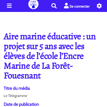
R
Se connecter
e
c
h
e
r
Aire marine éducative : un
c
h
projet sur 5 ans avec les
e
élèves de l’école l’Encre
r
Marine de La Forêt-
Fouesnant
Titre du média
Le Télégramme
Date de publication