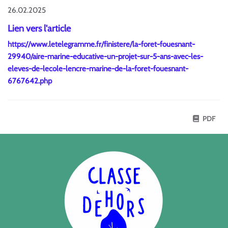
26.02.2025
Lien vers l'article
https://www.letelegramme.fr/finistere/la-foret-fouesnant-
29940/aire-marine-educative-un-projet-sur-5-ans-avec-les-
eleves-de-lecole-lencre-marine-de-la-foret-fouesnant-
6767642.php
PDF