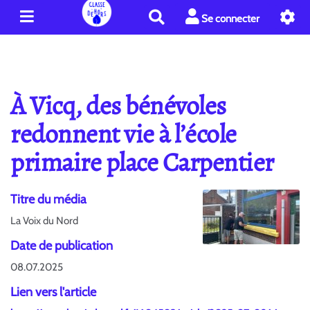
R
Se connecter
e
c
h
e
r
À Vicq, des bénévoles
c
h
redonnent vie à l’école
e
primaire place Carpentier
r
Titre du média
La Voix du Nord
Date de publication
08.07.2025
Lien vers l'article