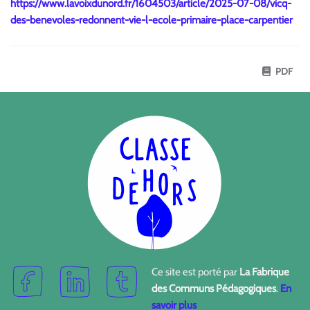
https://www.lavoixdunord.fr/1604503/article/2025-07-08/vicq-
des-benevoles-redonnent-vie-l-ecole-primaire-place-carpentier
PDF
Ce site est porté par
La Fabrique
des Communs Pédagogiques
.
En
savoir plus