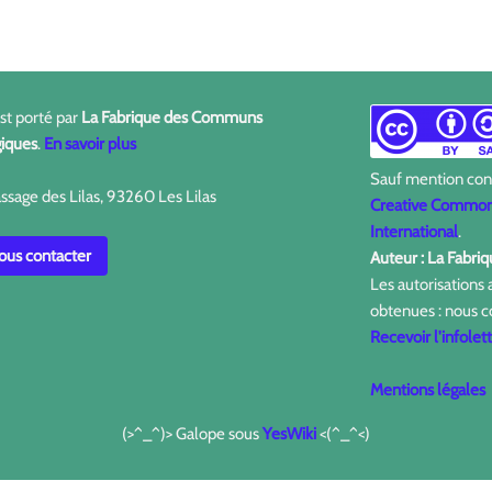
est porté par
La Fabrique des Communs
iques
.
En savoir plus
Sauf mention contr
ssage des Lilas, 93260 Les Lilas
Creative Commons
International
.
us contacter
Auteur : La Fabr
Les autorisations
obtenues : nous c
Recevoir l'infolet
Mentions légales
(>^_^)> Galope sous
YesWiki
<(^_^<)