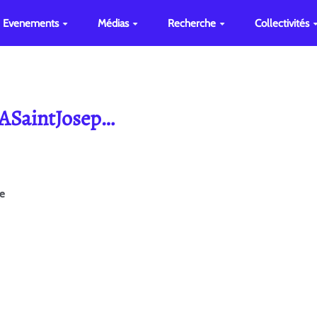
Evenements
Médias
Recherche
Collectivités
 ASaintJosep…
ge