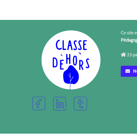
Ce site 
Pédagog
23 pa
No