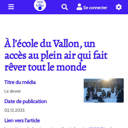
R
Se connecter
e
c
h
e
r
À l’école du Vallon, un
c
h
accès au plein air qui fait
e
rêver tout le monde
r
Titre du média
Le devoir
Date de publication
02.12.2025
Lien vers l'article