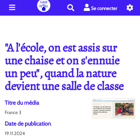
R
Se connecter
e
c
h
e
r
"A l'école, on est assis sur
c
h
une chaise et on s'ennuie
e
un peu", quand la nature
r
devient une salle de classe
Titre du média
France 3
Date de publication
19.11.2024