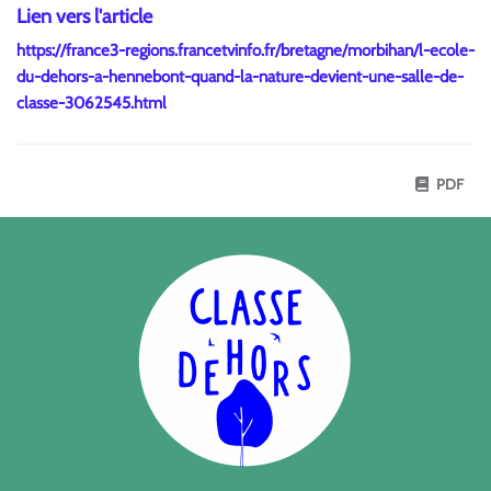
Lien vers l'article
https://france3-regions.francetvinfo.fr/bretagne/morbihan/l-ecole-
du-dehors-a-hennebont-quand-la-nature-devient-une-salle-de-
classe-3062545.html
PDF