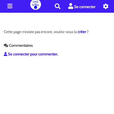
R
Se connecter
e
c
h
e
Cette page n'existe pas encore, voulez-vous la
créer
?
r
c
h
Commentaires
e
Se connecter pour commenter.
r